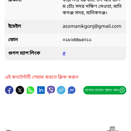
ঠিকানা
বাড়ী নংঃ ৩৯ ক্যাপ্টেন আঃ হালি
ম চৌঃ সদর দক্ষিণ সেওতা, মানি
কগঞ্জ সদর, মানিকগঞ্জ।
ইমেইল
asomanikgonj@gmail.com
ফোন
০১৮২৪৪৯৫০১১
গুগল ম্যাপ লিংক
#
এই কনটেন্টটি শেয়ার করতে ক্লিক করুন
আপনার মতামত প্রদান করুন