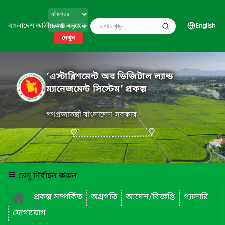
বাংলাদেশ জাতীয় তথ্য বাতায়ন
English
দেখুন
‘এস্টাব্লিশমেন্ট অব ডিজিটাল ল্যান্ড
ম্যানেজমেন্ট সিস্টেম’ প্রকল্প
গণপ্রজাতন্ত্রী বাংলাদেশ সরকার
মেনু নির্বাচন করুন
প্রকল্প সম্পর্কিত
অগ্রগতি
আদেশ/বিজ্ঞপ্তি
গ্যালারি
যোগাযোগ