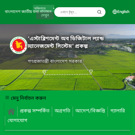
বাংলাদেশ জাতীয় তথ্য বাতায়ন
English
দেখুন
‘এস্টাব্লিশমেন্ট অব ডিজিটাল ল্যান্ড
ম্যানেজমেন্ট সিস্টেম’ প্রকল্প
গণপ্রজাতন্ত্রী বাংলাদেশ সরকার
মেনু নির্বাচন করুন
প্রকল্প সম্পর্কিত
অগ্রগতি
আদেশ/বিজ্ঞপ্তি
গ্যালারি
যোগাযোগ